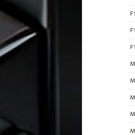
F
F
F
M
M
M
M
M