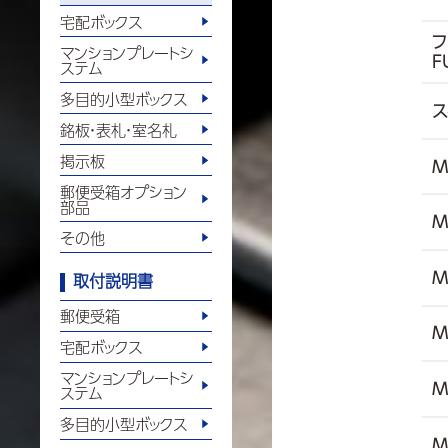
宅配ボックス
フ
マンションプレートシ
F
ステム
多目的小型ボックス
ス
銘板・表札・室名札
掲示板
M
郵便受箱オプション
部品
M
その他
M
取付説明書
郵便受箱
M
宅配ボックス
マンションプレートシ
M
ステム
多目的小型ボックス
M