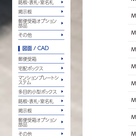
銘板・表札・室名札
掲示板
M
郵便受箱オプション
部品
M
その他
図面 / CAD
M
郵便受箱
M
宅配ボックス
マンションプレートシ
ステム
M
多目的小型ボックス
M
銘板・表札・室名札
掲示板
M
郵便受箱オプション
部品
M
その他