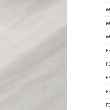
M
M
M
F
F
F
F
F