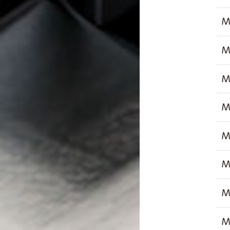
M
M
M
M
M
M
M
M