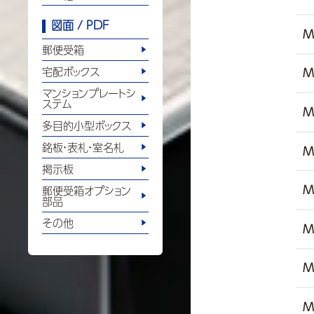
図面 / PDF
M
郵便受箱
宅配ボックス
M
マンションプレートシ
ステム
M
多目的小型ボックス
銘板・表札・室名札
M
掲示板
M
郵便受箱オプション
部品
その他
M
M
M