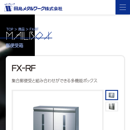
TOP
>
商品
>
FX-RF
MAILB
OX
郵便受箱
FX-RF
集合郵便受と組み合わせができる多機能ボックス