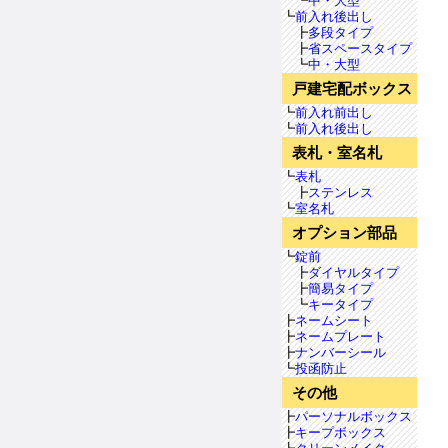
┗
中・大型
┗
前入れ後出し
┣
多段タイプ
┣
省スペースタイプ
┗
中・大型
戸建宅配ボックス
┗
前入れ前出し
┗
前入れ後出し
表札・室名札
┗
表札
┣
ステンレス
┗
室名札
オプション部品
┗
錠前
┣
ダイヤルタイプ
┣
簡易タイプ
┗
キータイプ
┣
ネームシート
┣
ネームプレート
┣
ナンバーシール
┗
投函防止
その他
┣
パーソナルボックス
┣
キープボックス