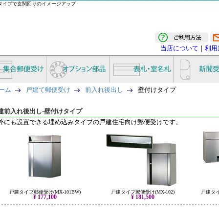
タイプで玄関回りのイメージアップ
当店について
｜
利用
ーム
戸建て郵便受け
前入れ後出し
壁付けタイプ
建前入れ後出し-壁付けタイプ
外にも設置できる埋め込みタイプの戸建住宅向け郵便受けです。
戸建タイプ郵便受け(MX-101BW)
戸建タイプ郵便受け(MX-102)
戸建タイプ
¥ 177,100
¥ 181,500