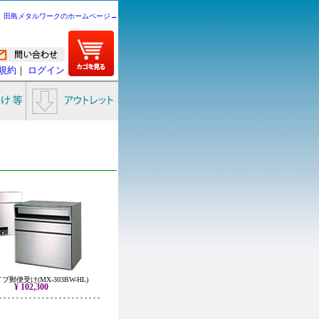
田島メタルワークのホームページ→
規約
｜
ログイン
郵便受け(MX-303BW-HL)
¥ 102,300