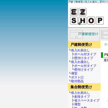
戸建て郵便受け前入れ後出し壁付け
ホ
戸建郵便受け
┗
前入れ前出し
┣
ポール付タイプ
戸
┣
壁付けタイプ
屋
┗
前入れ後出し
┣
ポール付タイプ
┗
壁付けタイプ
┗
薄型
┗
ポスト口
┗
取付部品
集合郵便受け
┗
前入れ前出し
┣
多段タイプ
┣
省スペースタイプ
┣
薄型