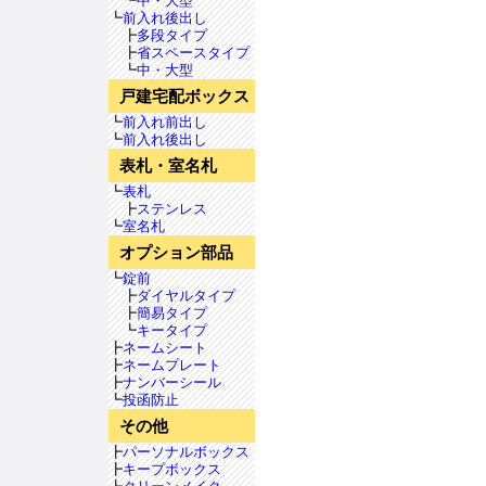
┗
中・大型
┗
前入れ後出し
┣
多段タイプ
┣
省スペースタイプ
┗
中・大型
戸建宅配ボックス
┗
前入れ前出し
┗
前入れ後出し
表札・室名札
┗
表札
┣
ステンレス
┗
室名札
オプション部品
┗
錠前
┣
ダイヤルタイプ
┣
簡易タイプ
┗
キータイプ
┣
ネームシート
┣
ネームプレート
┣
ナンバーシール
┗
投函防止
その他
┣
パーソナルボックス
┣
キープボックス