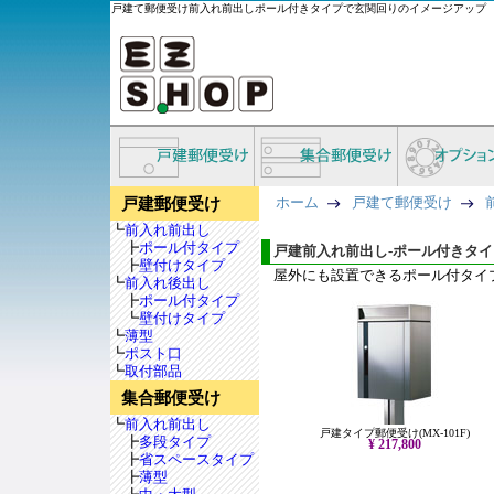
戸建て郵便受け前入れ前出しポール付きタイプで玄関回りのイメージアップ
ホーム
戸建て郵便受け
戸建郵便受け
┗
前入れ前出し
┣
ポール付タイプ
戸建前入れ前出し-ポール付きタイ
┣
壁付けタイプ
屋外にも設置できるポール付タイ
┗
前入れ後出し
┣
ポール付タイプ
┗
壁付けタイプ
┗
薄型
┗
ポスト口
┗
取付部品
集合郵便受け
┗
前入れ前出し
戸建タイプ郵便受け(MX-101F)
┣
多段タイプ
¥ 217,800
┣
省スペースタイプ
┣
薄型