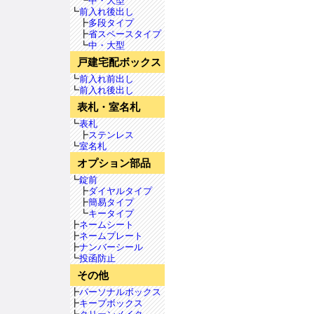
┗
中・大型
┗
前入れ後出し
┣
多段タイプ
┣
省スペースタイプ
┗
中・大型
戸建宅配ボックス
┗
前入れ前出し
┗
前入れ後出し
表札・室名札
┗
表札
┣
ステンレス
┗
室名札
オプション部品
┗
錠前
┣
ダイヤルタイプ
┣
簡易タイプ
┗
キータイプ
┣
ネームシート
┣
ネームプレート
┣
ナンバーシール
┗
投函防止
その他
┣
パーソナルボックス
┣
キープボックス