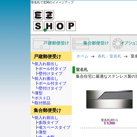
室名札で玄関のイメージアップ
ホーム
表札・室名札
室
戸建郵便受け
┗
前入れ前出し
┣
ポール付タイプ
室名札
┣
壁付けタイプ
集合住宅に最適なステンレス製の
┗
前入れ後出し
┣
ポール付タイプ
┗
壁付けタイプ
┗
薄型
┗
ポスト口
┗
取付部品
集合郵便受け
┗
前入れ前出し
室名札(RT-1)
┣
多段タイプ
¥ 9,900
┣
省スペースタイプ
┣
薄型