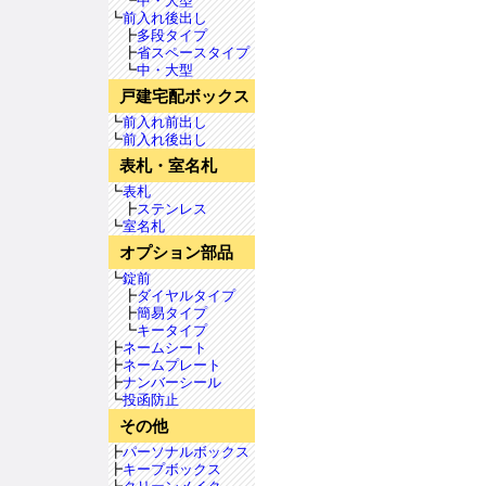
┗
中・大型
┗
前入れ後出し
┣
多段タイプ
┣
省スペースタイプ
┗
中・大型
戸建宅配ボックス
┗
前入れ前出し
┗
前入れ後出し
表札・室名札
┗
表札
┣
ステンレス
┗
室名札
オプション部品
┗
錠前
┣
ダイヤルタイプ
┣
簡易タイプ
┗
キータイプ
┣
ネームシート
┣
ネームプレート
┣
ナンバーシール
┗
投函防止
その他
┣
パーソナルボックス
┣
キープボックス