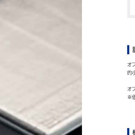
オ
的
オ
※