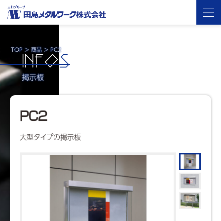
TOP
>
商品
>
PC2
INFO
S
掲示板
PC2
大型タイプの掲示板