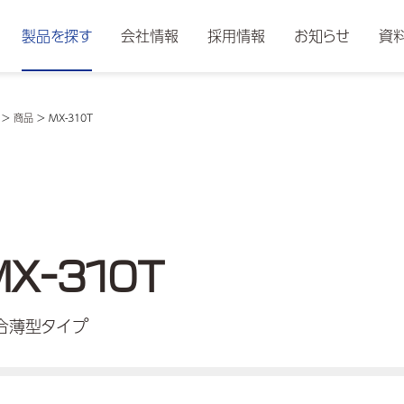
製品を探す
会社情報
採用情報
お知らせ
資
>
商品
>
MX-310T
MX-310T
合薄型タイプ