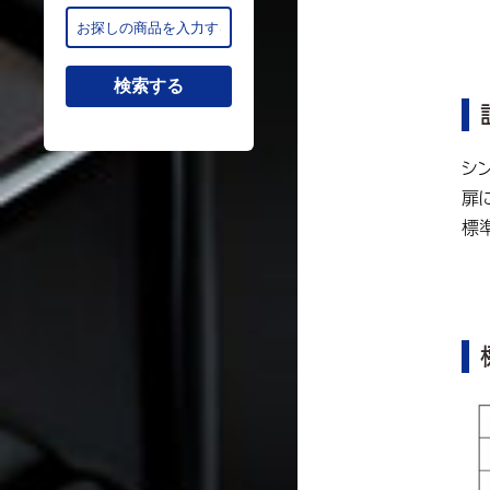
シ
扉
標