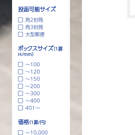
投函可能サイズ
角2封筒
角3封筒
大型郵便
ボックスサイズ
（1扉
H/mm）
～100
～120
～150
～200
～300
～400
401～
価格
（1扉/円）
〜10,000