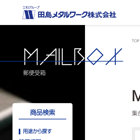
TOP
MAILB
OX
郵便受箱
商品検索
集
用途から探す