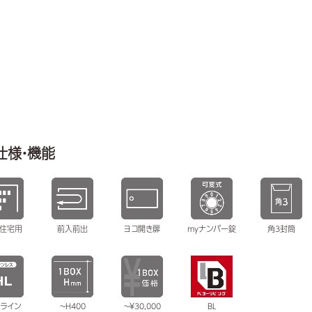
仕様・機能
住宅用
前入前出
ヨコ開き扉
myナンバー錠
角3封筒
ライン
~H400
BL
~￥30,000