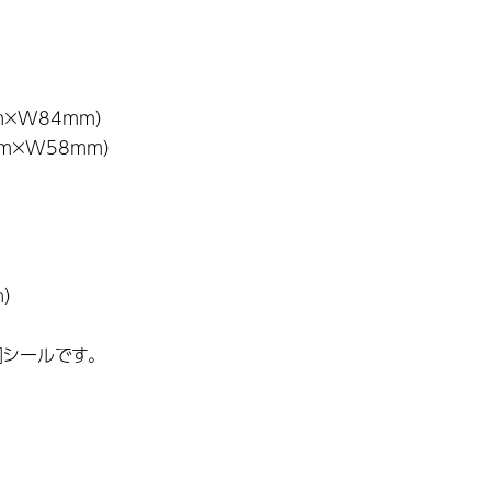
mm×W84mm）
0mm×W58mm）
）
加シールです。