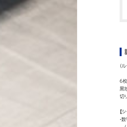
（
6
黒
切
【
・
（ 