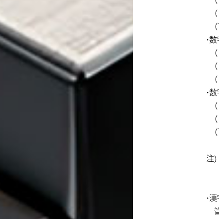
（ 
（T
・
（ 
（ 
（T
・
（ 
（ 
（T
注
高
・漢
管