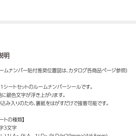
説明
ルームナンバー貼付推奨位置図は、カタログ各商品ページ参照）
枚1シートセットのルームナンバーシールです。
地に銀色文字が浮き上がります。
り込み入りのため、裏紙をはがすだけで接着可能です。
シートの種類】
数字3文字
L ）1LA～9LA - 1LD〜9LD（H29mm×W68mm）