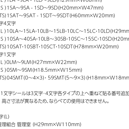
S ）1SA～9SA - 1SD〜9SD（H20mm×W47mm）
S）1SAT〜9SAT - 1SDT〜9SDT（H60mm×W20mm）
数字4文字
L ）10LA～15LA・10LB〜15LB・10LC～15LC・10LD（H29
S ）10SA～40SA・10LB〜30SB・10SC～15SC・10SD（H2
S）10SAT・10SBT・10SCT・10SDT（H78mm×W20mm）
数字1文字
L ）0LM～9LM（H27mm×W22mm）
S ）0SM～9SM（H18.5mm×W15mm）
S）04SMT（0～4×3）・ 59SMT（5～9×3）（H18mm×W18mm
) 1文字シールは3文字･4文字各タイプの上へ重ねて貼る番号追
さ寸法が異なるため、ならべての使用はできません。
字（L）
理組合 管理室 （H29mm×W110mm）