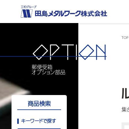
TOP
OPTI
ON
郵便受箱
オプション部品
商品検索
集
キーワードで探す