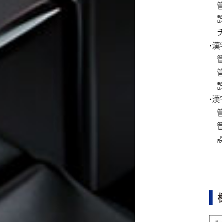
管
誤
チ
・漢
管
管
誤
・漢
管
管
誤