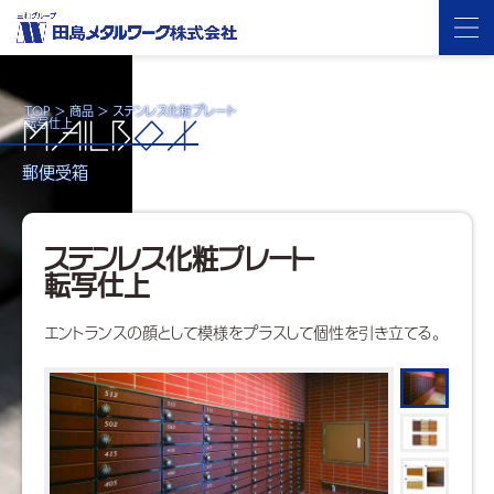
TOP
>
商品
>
ステンレス化粧プレート
転写仕上
MAILB
OX
郵便受箱
ステンレス化粧プレート
転写仕上
エントランスの顔として模様をプラスして個性を引き立てる。