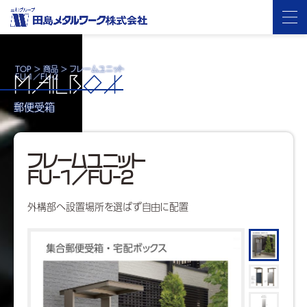
TOP
>
商品
>
フレームユニット
FU-1／FU-2
MAILB
OX
郵便受箱
フレームユニット
FU-1／FU-2
外構部へ設置場所を選ばず自由に配置