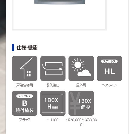
仕様・機能
戸建住宅用
前入後出
屋外可
ヘアライン
ブラック
~H100
~￥20,000/~￥30,00
0