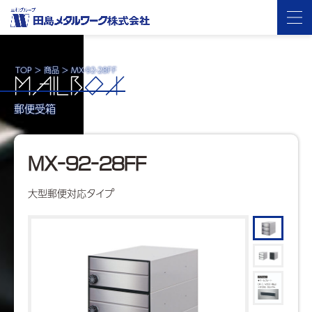
TOP
>
商品
>
MX-92-28FF
MAILB
OX
郵便受箱
MX-92-28FF
大型郵便対応タイプ