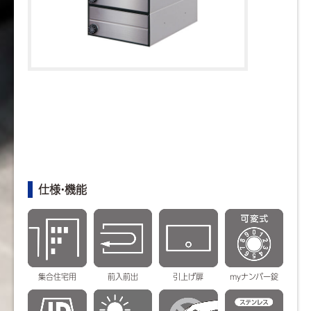
仕様・機能
集合住宅用
前入前出
引上げ扉
myナンバー錠