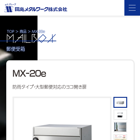
TOP
>
商品
>
MX-20e
MAILB
OX
郵便受箱
MX-20e
防雨タイプ・大型郵便対応のヨコ開き扉