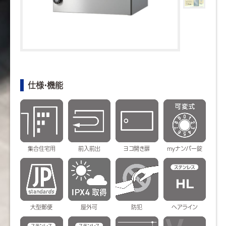
仕様・機能
集合住宅用
前入前出
ヨコ開き扉
myナンバー錠
大型郵便
屋外可
防犯
ヘアライン