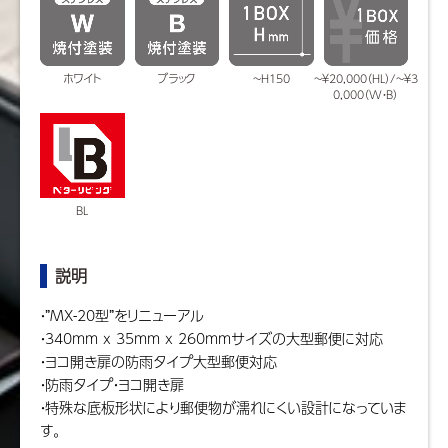
ホワイト
ブラック
~H150
~￥20,000（HL）/~￥3
0,000（W・B）
BL
説明
・”MX-20型”をリニューアル
・340mm x 35mm x 260mmサイズの大型郵便に対応
・ヨコ開き扉の防雨タイプ大型郵便対応
・防雨タイプ・ヨコ開き扉
・特殊な底板形状により郵便物が濡れにくい設計になっていま
す。