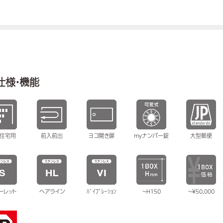
仕様・機能
住宅用
前入前出
ヨコ開き扉
myナンバー錠
大型郵便
ーレット
ヘアライン
ﾊﾞｲﾌﾞﾚｰｼｮﾝ
~H150
~￥50,000