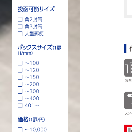
投函可能サイズ
角2封筒
角3封筒
大型郵便
ボックスサイズ
（1扉
H/mm）
～100
～120
～150
集合
～200
～300
～400
401～
スタ
価格
（1扉/円）
〜10,000