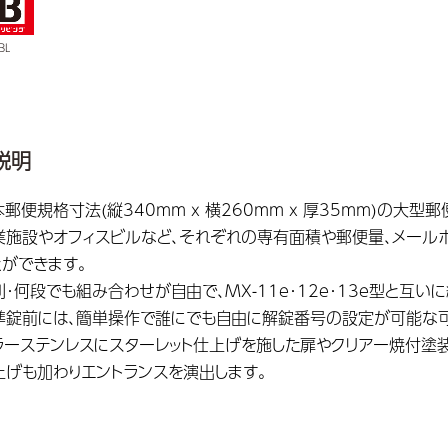
BL
説明
本郵便規格寸法(縦340mm x 横260mm x 厚35mm)の大
業施設やオフィスビルなど、それぞれの専有面積や郵便量、メール
とができます。
列･何段でも組み合わせが自由で、MX-11e･12e･13e型と互
準錠前には、簡単操作で誰にでも自由に解錠番号の設定が可能な可
ラーステンレスにスターレット仕上げを施した扉やクリアー焼付塗
上げも加わりエントランスを演出します。