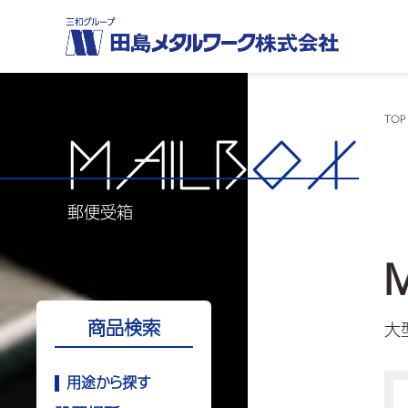
TOP
MAILB
OX
郵便受箱
商品検索
大
用途から探す