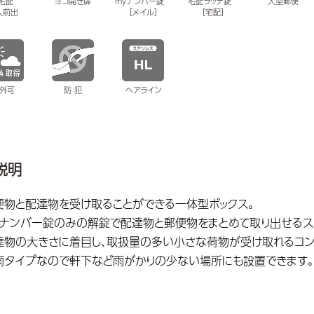
×宅配
ヨコ開き扉
myナンバー錠
宅配ラッチ錠
大型郵便
入前出
［メイル］
［宅配］
外可
防 犯
ヘアライン
説明
便物と配達物を受け取ることができる一体型ボックス。
yナンバー錠のみの解錠で配達物と郵便物をまとめて取り出せるス
達物の大きさに着目し、取扱量の多い小さな荷物が受け取れるコン
雨タイプなので軒下など雨がかりの少ない場所にも設置できます。