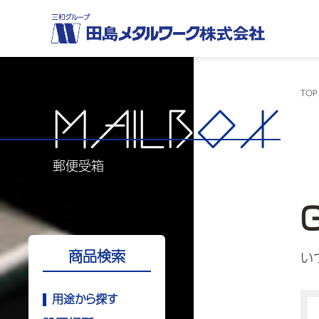
TOP
MAILB
OX
郵便受箱
商品検索
い
用途から探す