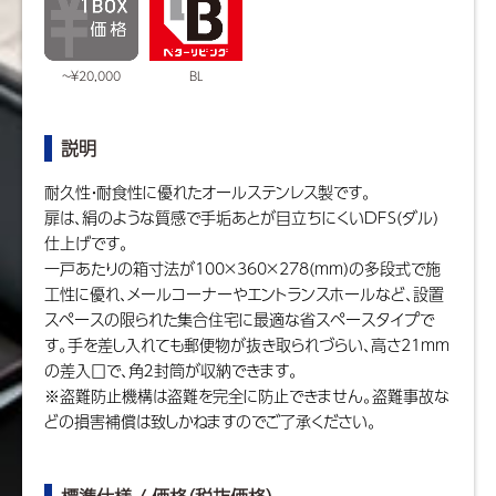
BL
~￥20,000
説明
耐久性・耐食性に優れたオールステンレス製です。
扉は、絹のような質感で手垢あとが目立ちにくいDFS(ダル)
仕上げです。
一戸あたりの箱寸法が100×360×278(mm)の多段式で施
工性に優れ、メールコーナーやエントランスホールなど、設置
スペースの限られた集合住宅に最適な省スペースタイプで
す。手を差し入れても郵便物が抜き取られづらい、高さ21mm
の差入口で、角２封筒が収納できます。
※盗難防止機構は盗難を完全に防止できません。盗難事故な
どの損害補償は致しかねますのでご了承ください。