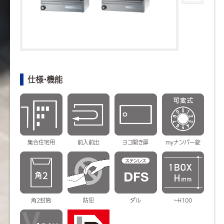
仕様・機能
集合住宅用
前入前出
ヨコ開き扉
myナンバー錠
角2封筒
防犯
ダル
~H100