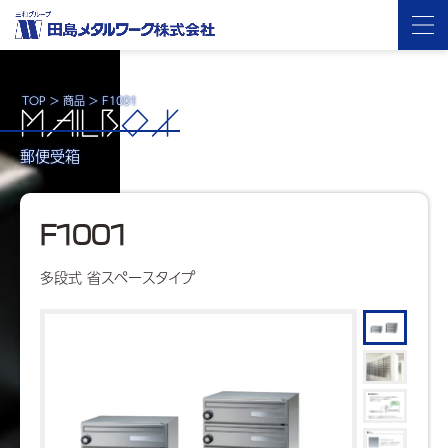
TOP
>
商品
>
F1001
MAILB
OX
郵便受箱
F1001
多段式 省スペースタイプ