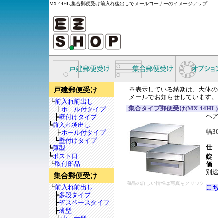
MX-44HL,集合郵便受け前入れ後出しでメールコーナーのイメージアップ
※表示している納期は、大体の
戸建郵便受け
メールでお知らせしています。
┗
前入れ前出し
集合タイプ郵便受け(MX-44HL)
┣
ポール付タイプ
ヘ
┣
壁付けタイプ
┗
前入れ後出し
幅3
┣
ポール付タイプ
┗
壁付けタイプ
仕
┗
薄型
┗
ポスト口
錠
┗
取付部品
価
別
集合郵便受け
商品の詳しい情報は写真をクリック
┗
前入れ前出し
こ
┣
多段タイプ
┣
省スペースタイプ
┣
薄型