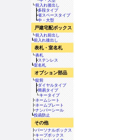
┗
中・大型
┗
前入れ後出し
┣
多段タイプ
┣
省スペースタイプ
┗
中・大型
戸建宅配ボックス
┗
前入れ前出し
┗
前入れ後出し
表札・室名札
┗
表札
┣
ステンレス
┗
室名札
オプション部品
┗
錠前
┣
ダイヤルタイプ
┣
簡易タイプ
┗
キータイプ
┣
ネームシート
┣
ネームプレート
┣
ナンバーシール
┗
投函防止
その他
┣
パーソナルボックス
┣
キープボックス