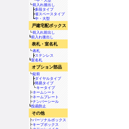
┗
中・大型
┗
前入れ後出し
┣
多段タイプ
┣
省スペースタイプ
┗
中・大型
戸建宅配ボックス
┗
前入れ前出し
┗
前入れ後出し
表札・室名札
┗
表札
┣
ステンレス
┗
室名札
オプション部品
┗
錠前
┣
ダイヤルタイプ
┣
簡易タイプ
┗
キータイプ
┣
ネームシート
┣
ネームプレート
┣
ナンバーシール
┗
投函防止
その他
┣
パーソナルボックス
┣
キープボックス