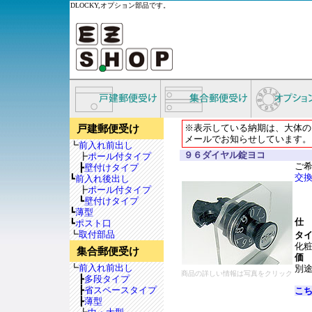
DLOCKY,オプション部品です。
※表示している納期は、大体の
戸建郵便受け
メールでお知らせしています。
┗
前入れ前出し
９６ダイヤル錠ヨコ
┣
ポール付タイプ
ご
┣
壁付けタイプ
交
┗
前入れ後出し
┣
ポール付タイプ
┗
壁付けタイプ
┗
薄型
仕
┗
ポスト口
┗
取付部品
タ
化
集合郵便受け
価
┗
前入れ前出し
別
商品の詳しい情報は写真をクリック
┣
多段タイプ
┣
省スペースタイプ
こ
┣
薄型