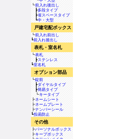
┗
中・大型
┗
前入れ後出し
┣
多段タイプ
┣
省スペースタイプ
┗
中・大型
戸建宅配ボックス
┗
前入れ前出し
┗
前入れ後出し
表札・室名札
┗
表札
┣
ステンレス
┗
室名札
オプション部品
┗
錠前
┣
ダイヤルタイプ
┣
簡易タイプ
┗
キータイプ
┣
ネームシート
┣
ネームプレート
┣
ナンバーシール
┗
投函防止
その他
┣
パーソナルボックス
┣
キープボックス