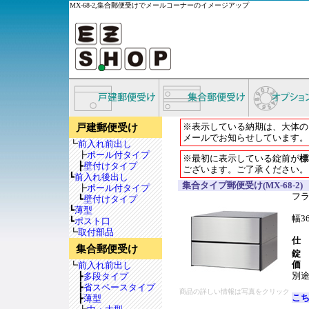
MX-68-2,集合郵便受けでメールコーナーのイメージアップ
※表示している納期は、大体の
戸建郵便受け
メールでお知らせしています。
┗
前入れ前出し
┣
ポール付タイプ
※最初に表示している錠前が
標
┣
壁付けタイプ
ございます。ご了承ください。
┗
前入れ後出し
集合タイプ郵便受け(MX-68-2)
┣
ポール付タイプ
フ
┗
壁付けタイプ
┗
薄型
幅3
┗
ポスト口
┗
取付部品
仕
集合郵便受け
錠
価
┗
前入れ前出し
別
┣
多段タイプ
┣
省スペースタイプ
商品の詳しい情報は写真をクリック
こ
┣
薄型